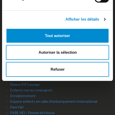
Cookies
Cookies policy
Copyright
Afficher les détails
Crédits
Currency exchange
Customs formalities
Tout autoriser
Daily Arrivals
Découvrez Tahiti et ses îles
Départs du jour
Autoriser la sélection
Departures
Destination-map
Domestic flights
Refuser
Droits du passager
Duty Free Boutiques
Ekena VIP Lounge
Enfants non accompagnés
Enregistrement
Espace enfants en salle d’embarquement international
Fare Hei
FARE HEI / Flower lei House