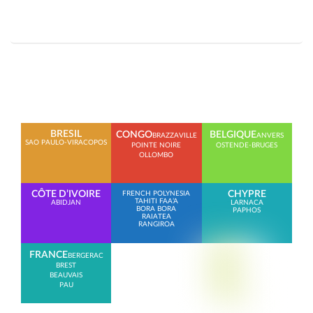
BRESIL
CONGO
BELGIQUE
BRAZZAVILLE
ANVERS
SAO PAULO-VIRACOPOS
POINTE NOIRE
OSTENDE-BRUGES
OLLOMBO
CÔTE D’IVOIRE
CHYPRE
FRENCH POLYNESIA
TAHITI FAA’A
ABIDJAN
LARNACA
BORA BORA
PAPHOS
RAIATEA
RANGIROA
FRANCE
BERGERAC
BREST
BEAUVAIS
PAU