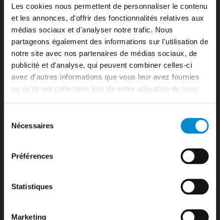
Biosécurité
Les cookies nous permettent de personnaliser le contenu
Biosecurity
et les annonces, d'offrir des fonctionnalités relatives aux
Booking’
médias sociaux et d'analyser notre trafic. Nous
Bora-bora
partageons également des informations sur l'utilisation de
Bora-Bora
notre site avec nos partenaires de médias sociaux, de
Boutiques Duty Free
publicité et d'analyse, qui peuvent combiner celles-ci
Boutiques zone publique
avec d'autres informations que vous leur avez fournies
Bureau d’information
ou qu'ils ont collectées lors de votre utilisation de leurs
Bureau de change
Business Aviation
services.
Business Aviation
Sélection
Car parks
Nécessaires
du
Cargo Airlines
consentement
Carte des destinations
Checking
Préférences
Comment venir à l’aéroport Tahiti Faa’a ?
Compagnies aériennes
Statistiques
Comptoir d’information
Consignes à bagages
Contact
Marketing
Contacts utiles