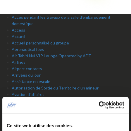
Accès pendant les travaux de la salle d’embarquement
domestique
Access
Accueil
Accueil personnalisé ou groupe
Aeronautical fees
Air Tahiti Nui VIP Lounge Operated by ADT
Airlines
Airport contacts
Arrivées du jour
Assistance en escale
Autorisation de Sortie du Territoire d’un mineur
Aviation d’affaires
Aviation générale
Bagages / Sûreté
Baggage services
Bank / Foreign exchange Bureau
Ce site web utilise des cookies.
Banks and foreign exchange office