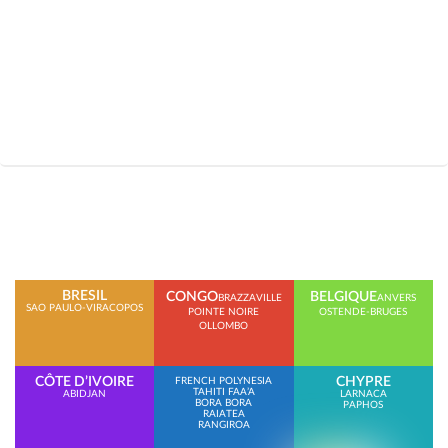
BRESIL
CONGO
BELGIQUE
BRAZZAVILLE
ANVERS
SAO PAULO-VIRACOPOS
POINTE NOIRE
OSTENDE-BRUGES
OLLOMBO
CÔTE D’IVOIRE
CHYPRE
FRENCH POLYNESIA
TAHITI FAA’A
ABIDJAN
LARNACA
BORA BORA
PAPHOS
RAIATEA
RANGIROA