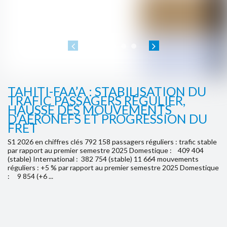
07-08-2026
09:50
NM912
MOOREA -HUAHINE -RAIATEA
07-08-2026
10:00
VT228
MOOREA -BORA BORA
TAHITI-FAA’A : STABILISATION DU
TRAFIC PASSAGERS RÉGULIER,
HAUSSE DES MOUVEMENTS
D’AÉRONEFS ET PROGRESSION DU
FRET
S1 2026 en chiffres clés 792 158 passagers réguliers : trafic stable
par rapport au premier semestre 2025 Domestique : 409 404
(stable) International : 382 754 (stable) 11 664 mouvements
réguliers : +5 % par rapport au premier semestre 2025 Domestique
: 9 854 (+6 ...