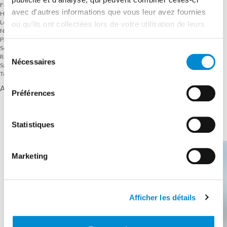
Fidji
avec d'autres informations que vous leur avez fournies
Honolulu
Los Angeles
ou qu'ils ont collectées lors de votre utilisation de leurs
Nouméa
services.
Paris
Seattle
Sélection
Rarotonga
Nécessaires
du
San Francisco
Tokyo
consentement
ACCUEIL
Préférences
Statistiques
DESTINATIONS
Marketing
Afficher les détails