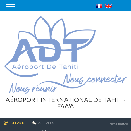
AÉROPORT INTERNATIONAL DE TAHITI-
FAA'A
DÉPARTS
ARRIVÉES
View all departures
Date
Horaire
Vol
Destination
Statut