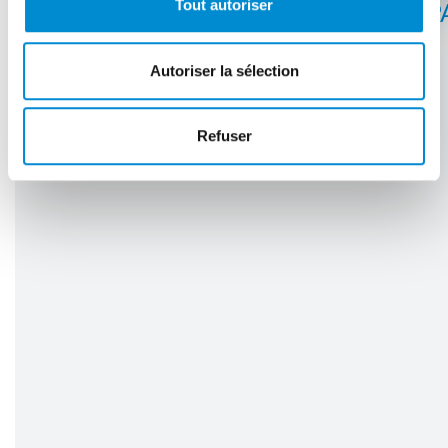
Tout autoriser
LOS ANGELES
P
Autoriser la sélection
Refuser