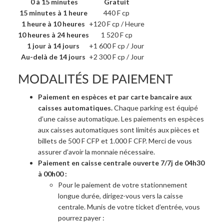
0 à 15 minutes
Gratuit
15 minutes à 1 heure
440 F cp
1 heure à 10 heures
+120 F cp / Heure
10 heures à 24 heures
1 520 F cp
1 jour à 14 jours
+1 600 F cp / Jour
Au-delà de 14 jours
+2 300 F cp / Jour
MODALITÉS DE PAIEMENT
Paiement en espèces et par carte bancaire aux
caisses automatiques.
Chaque parking est équipé
d’une caisse automatique. Les paiements en espèces
aux caisses automatiques sont limités aux pièces et
billets de 500 F CFP et 1.000 F CFP. Merci de vous
assurer d’avoir la monnaie nécessaire.
Paiement en caisse centrale ouverte 7/7j de 04h30
à 00h00 :
Pour le paiement de votre stationnement
longue durée, dirigez-vous vers la caisse
centrale. Munis de votre ticket d’entrée, vous
pourrez payer :