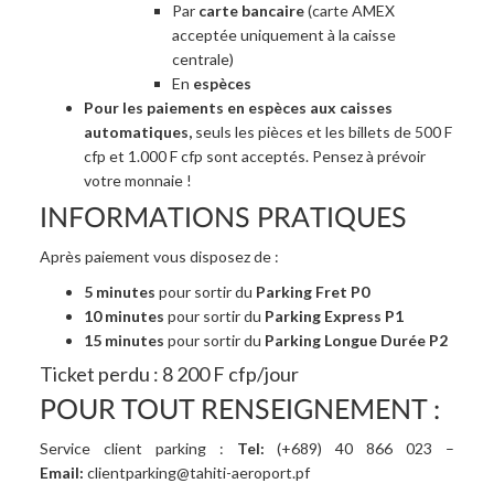
Par
carte bancaire
(carte AMEX
acceptée uniquement à la caisse
centrale)
En
espèces
Pour les paiements en espèces aux caisses
automatiques,
seuls les pièces et les billets de 500 F
cfp et 1.000 F cfp sont acceptés. Pensez à prévoir
votre monnaie !
INFORMATIONS PRATIQUES
Après paiement vous disposez de :
5 minutes
pour sortir du
Parking Fret P0
10 minutes
pour sortir du
Parking Express P1
15 minutes
pour sortir du
Parking Longue Durée P2
Ticket perdu : 8 200 F cfp/jour
POUR TOUT RENSEIGNEMENT :
Service client parking :
Tel:
(+689) 40 866 023 –
Email:
clientparking@tahiti-aeroport.pf