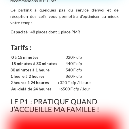
recommandons le P0 Fret.
Ce parking à quelques pas du service d’envoi et de
réception des colis vous permettra d’optimiser au mieux
votre temps.
Capacité :
48 places dont 1 place PMR
Tarifs :
0 à 15 minutes
320 F cfp
15 minutes à 30 minutes
440 F cfp
30 minutes à 1 heure
540 F cfp
1 heure à 2 heures
860 F cfp
2 heures à 24 heures
+320 F cfp / Heure
Au-delà de 24 heures
+6500 F cfp / Jour
LE P1 : PRATIQUE QUAND
J’ACCUEILLE MA FAMILLE !