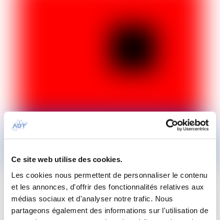
Ce site web utilise des cookies.
Pour plus de confort, optez pour le P1 Express !
Les cookies nous permettent de personnaliser le contenu
Il se trouve à proximité de l’aérogare, offrant un accès facile
et les annonces, d'offrir des fonctionnalités relatives aux
à tous les services de l’aéroport, notamment aux Halls
médias sociaux et d'analyser notre trafic. Nous
d’enregistrement pour les vols domestiques et
partageons également des informations sur l'utilisation de
internationaux.