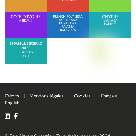
OLLOMBO
CÔTE D’IVOIRE
CHYPRE
FRENCH POLYNESIA
TAHITI FAA’A
ABIDJAN
LARNACA
BORA BORA
PAPHOS
RAIATEA
RANGIROA
FRANCE
BERGERAC
BREST
BEAUVAIS
PAU
Crédits
Mentions légales
Cookies
Français
English