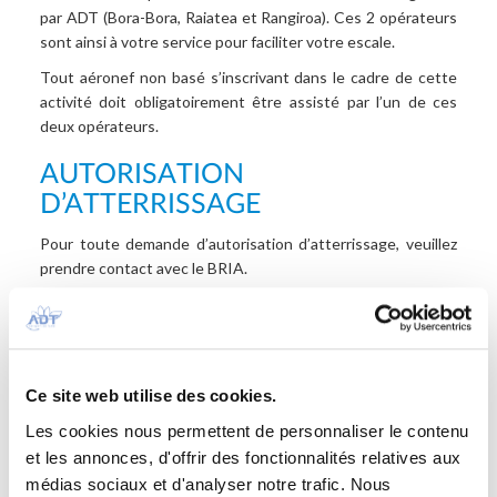
par ADT (Bora-Bora, Raiatea et Rangiroa). Ces 2 opérateurs
sont ainsi à votre service pour faciliter votre escale.
Tout aéronef non basé s’inscrivant dans le cadre de cette
activité doit obligatoirement être assisté par l’un de ces
deux opérateurs.
AUTORISATION
D’ATTERRISSAGE
Pour toute demande d’autorisation d’atterrissage, veuillez
prendre contact avec le BRIA.
BRIA (Bureau Régional d’Information Aéronautique)
Téléphone : (+689) 40 861 153 ou (+689) 40 861 151
e-mail :
seac-pf-bria-bf@aviation-civile.gouv.fr
Ce site web utilise des cookies.
INFORMATION TECHNIQUE OU
Les cookies nous permettent de personnaliser le contenu
OPÉRATIONNELLE
et les annonces, d'offrir des fonctionnalités relatives aux
médias sociaux et d'analyser notre trafic. Nous
Pour toute demande d’information technique ou