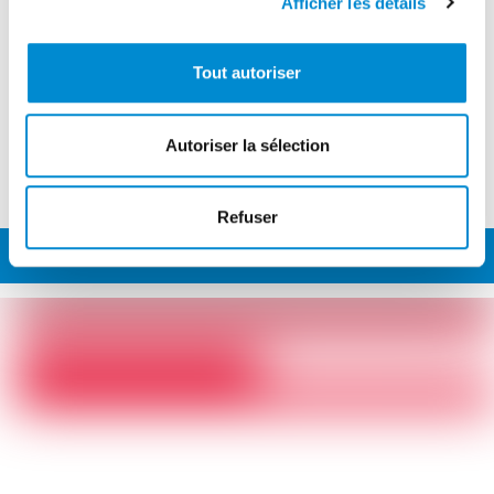
Afficher les détails
Raiatea
e-mail :
rfp@tahiti-aeroport.pf
ou
vigienttr@mail.pf
Tout autoriser
Rangiroa
e-mail :
rgi@tahiti-aeroport.pf
ou
vigienttg@mail.pf
Autoriser la sélection
Refuser
COMPAGNIES AÉRIENNES