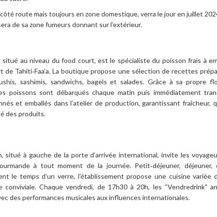
 route mais toujours en zone domestique, verra le jour en juillet 2024
era de sa zone fumeurs donnant sur l’extérieur.
i, situé au niveau du food court, est le spécialiste du poisson frais à e
rt de Tahiti‑Faa’a. La boutique propose une sélection de recettes prép
sushis, sashimis, sandwichs, bagels et salades. Grâce à sa propre flo
les poissons sont débarqués chaque matin puis immédiatement tran
nnés et emballés dans l’atelier de production, garantissant fraîcheur, q
té des produits.
on, situé à gauche de la porte d’arrivée international, invite les voyage
ourmande à tout moment de la journée. Petit‑déjeuner, déjeuner, 
nt le temps d’un verre, l’établissement propose une cuisine variée 
 conviviale. Chaque vendredi, de 17h30 à 20h, les “Vendredrink” an
vec des performances musicales aux influences internationales.