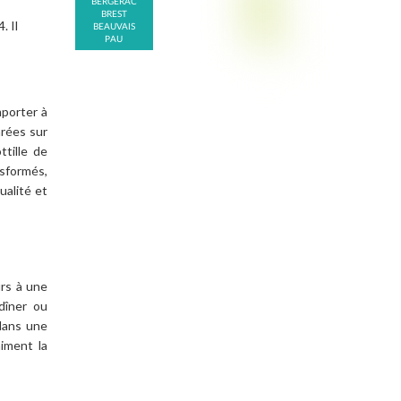
BERGERAC
BREST
. Il
BEAUVAIS
PAU
mporter à
arées sur
ttille de
sformés,
ualité et
urs à une
dîner ou
dans une
iment la