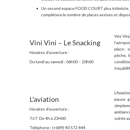
Un second espace FOOD COURT plus intimiste, côté
complètera le nombre de places assises et dispos
Vini Vin
Vini Vini – Le Snacking
l’aéropo
place : 
Horaires d’ouverture :
pêche, 
Du lundi au samedi : 06h00 – 20h00
conditio
traçabili
L’Aviati
L’aviation
pause g
simpleme
Horaires d’ouverture :
ambiance
7J/7 De 4h à 23H00
soirée a
Téléphone : (+689) 40 572 444