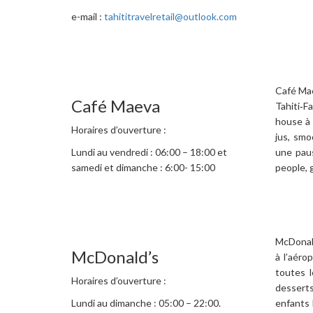
e-mail :
tahititravelretail@outlook.com
Café Mae
Café Maeva
Tahiti‑F
house à 
Horaires d’ouverture :
jus, smo
Lundi au vendredi : 06:00 – 18:00 et
une pau
samedi et dimanche : 6:00- 15:00
people, 
McDonald
McDonald’s
à l’aéro
toutes l
Horaires d’ouverture :
desserts
Lundi au dimanche : 05:00 – 22:00.
enfants 