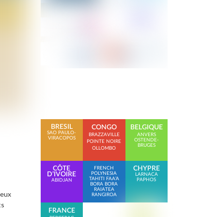
BRESIL
CONGO
BELGIQUE
SAO PAULO-
BRAZZAVILLE
ANVERS
VIRACOPOS
OSTENDE-
POINTE NOIRE
BRUGES
OLLOMBO
CÔTE
CHYPRE
FRENCH
D’IVOIRE
POLYNESIA
LARNACA
TAHITI FAA’A
PAPHOS
ABIDJAN
BORA BORA
RAIATEA
neux
RANGIROA
ts
FRANCE