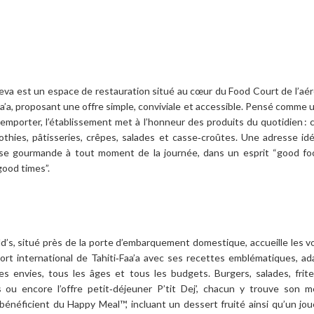
va est un espace de restauration situé au cœur du Food Court de l’aé
aa’a, proposant une offre simple, conviviale et accessible. Pensé comme 
emporter, l’établissement met à l’honneur des produits du quotidien : c
othies, pâtisseries, crêpes, salades et casse‑croûtes. Une adresse id
se gourmande à tout moment de la journée, dans un esprit “good fo
good times”.
’s, situé près de la porte d’embarquement domestique, accueille les 
port international de Tahiti‑Faa’a avec ses recettes emblématiques, a
es envies, tous les âges et tous les budgets. Burgers, salades, frite
 ou encore l’offre petit‑déjeuner P’tit Dej’, chacun y trouve son m
bénéficient du Happy Meal™, incluant un dessert fruité ainsi qu’un jo