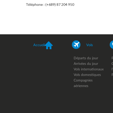
Téléphone : (+689) 87 204 950
Accueil
Vols
Départs du jour
Arrivées du jour
Vols internationaux
l
Vols domestiques
Compagnies
aériennes