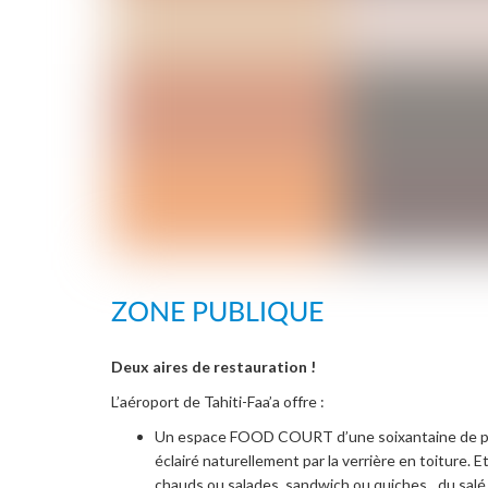
ZONE PUBLIQUE
Deux aires de restauration !
L’aéroport de Tahiti-Faa’a offre :
Un espace FOOD COURT d’une soixantaine de pla
éclairé naturellement par la verrière en toiture. E
chauds ou salades, sandwich ou quiches…du salé 