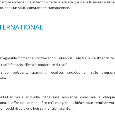
 marque accorde une attention particulière à la qualité, à la sécurité alim
ène, dans un souci constant de transparence.
NTERNATIONAL
n agréable moment au coffee shop Columbus Café & Co : l’authenticité 
du café français alliés à la modernité du café.
shop, boissons, snacking, recettes sucrées en salle d’emba
ional
 Nui Bar vous accueille dans une ambiance conviviale à chaqu
ional. Il offre une atmosphère chill et agréable, idéale pour terminer vot
’un cocktail ou d’une boisson rafraîchissante.