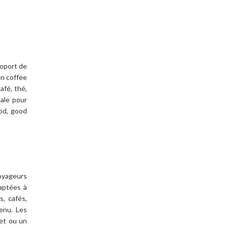
roport de
un coffee
afé, thé,
éale pour
od, good
voyageurs
daptées à
s, cafés,
enu. Les
uet ou un