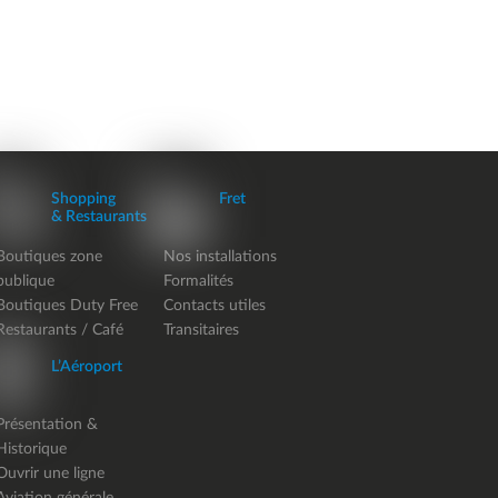
Shopping
Fret
& Restaurants
Boutiques zone
Nos installations
publique
Formalités
Boutiques Duty Free
Contacts utiles
Restaurants / Café
Transitaires
L’Aéroport
Présentation &
Historique
Ouvrir une ligne