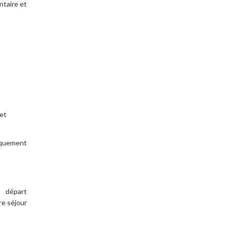
entaire et
et
rquement
e départ
re séjour