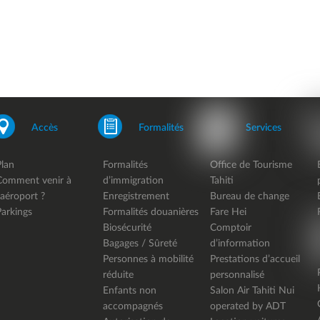
Accès
Formalités
Services
Plan
Formalités
Office de Tourisme
Comment venir à
d’immigration
Tahiti
’aéroport ?
Enregistrement
Bureau de change
Parkings
Formalités douanières
Fare Hei
Biosécurité
Comptoir
Bagages / Sûreté
d’information
Personnes à mobilité
Prestations d’accueil
réduite
personnalisé
Enfants non
Salon Air Tahiti Nui
accompagnés
operated by ADT