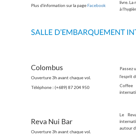
livre. La
Plus d’information sur la page
Facebook
à l’hygi
SALLE D’EMBARQUEMENT I
Colombus
Passez u
l’esprit 
Ouverture 3h avant chaque vol.
Coffee 
Téléphone : (+689) 87 204 950
internat
Le Reva
Reva Nui Bar
internat
autour d
Ouverture 3h avant chaque vol.