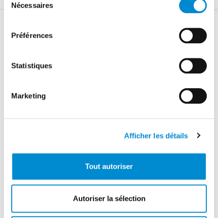
Nécessaires
du
consentement
Préférences
Statistiques
BRESIL
CONGO
BELGIQUE
BRAZZAVILLE
ANVERS
SAO PAULO-VIRACOPOS
POINTE NOIRE
OSTENDE-BRUGES
OLLOMBO
Marketing
CÔTE D’IVOIRE
CHYPRE
FRENCH POLYNESIA
TAHITI FAA’A
ABIDJAN
LARNACA
BORA BORA
PAPHOS
RAIATEA
Afficher les détails
RANGIROA
FRANCE
BERGERAC
BREST
Tout autoriser
BEAUVAIS
PAU
Autoriser la sélection