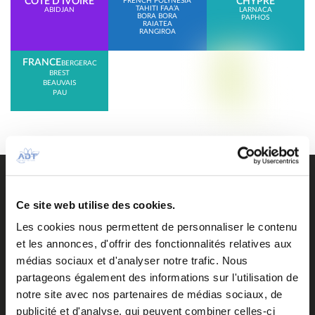
CÔTE D’IVOIRE
CHYPRE
FRENCH POLYNESIA
TAHITI FAA’A
ABIDJAN
LARNACA
BORA BORA
PAPHOS
RAIATEA
RANGIROA
FRANCE
BERGERAC
BREST
BEAUVAIS
PAU
Accès pendant les travaux de la salle d’embarquement
domestique
Access
Ce site web utilise des cookies.
Accueil
Accueil personnalisé ou groupe
Les cookies nous permettent de personnaliser le contenu
Aeronautical fees
et les annonces, d'offrir des fonctionnalités relatives aux
Air Tahiti Nui VIP Lounge Operated by ADT
médias sociaux et d'analyser notre trafic. Nous
Airlines
partageons également des informations sur l'utilisation de
Airport contacts
notre site avec nos partenaires de médias sociaux, de
Arrivées du jour
publicité et d'analyse, qui peuvent combiner celles-ci