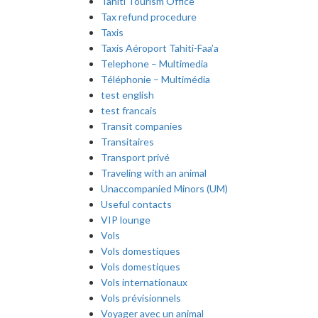
Tahiti Tourism Office
Tax refund procedure
Taxis
Taxis Aéroport Tahiti-Faa’a
Telephone – Multimedia
Téléphonie – Multimédia
test english
test francais
Transit companies
Transitaires
Transport privé
Traveling with an animal
Unaccompanied Minors (UM)
Useful contacts
VIP lounge
Vols
Vols domestiques
Vols domestiques
Vols internationaux
Vols prévisionnels
Voyager avec un animal