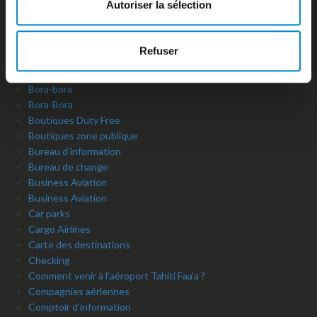
Autoriser la sélection
Bank / Foreign exchange Bureau
Banks and foreign exchange office
Biosécurité
Refuser
Biosecurity
Booking’
Bora-bora
Bora-Bora
Boutiques Duty Free
Boutiques zone publique
Bureau d’information
Bureau de change
Business Aviation
Business Aviation
Car parks
Cargo Airlines
Carte des destinations
Checking
Comment venir à l’aéroport Tahiti Faa’a ?
Compagnies aériennes
Comptoir d’information