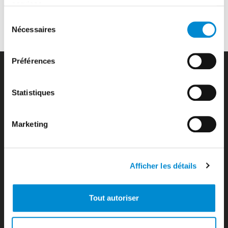
services.
PAU
Sélection
Nécessaires
du
consentement
Accès pendant les travaux de la salle d’embarquement
Préférences
domestique
Access
Accueil
Statistiques
Accueil personnalisé ou groupe
Aeronautical fees
Marketing
Air Tahiti Nui VIP Lounge Operated by ADT
Airlines
Airport contacts
Arrivées du jour
Afficher les détails
Assistance en escale
Autorisation de Sortie du Territoire d’un mineur
Aviation d’affaires
Tout autoriser
Aviation générale
Bagages / Sûreté
Baggage services