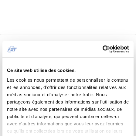
Ce site web utilise des cookies.
BRESIL
CONGO
BELGIQUE
BRAZZAVILLE
ANVERS
SAO PAULO-VIRACOPOS
Les cookies nous permettent de personnaliser le contenu
POINTE NOIRE
OSTENDE-BRUGES
OLLOMBO
et les annonces, d'offrir des fonctionnalités relatives aux
médias sociaux et d'analyser notre trafic. Nous
CÔTE D’IVOIRE
CHYPRE
FRENCH POLYNESIA
partageons également des informations sur l'utilisation de
TAHITI FAA’A
ABIDJAN
LARNACA
BORA BORA
PAPHOS
notre site avec nos partenaires de médias sociaux, de
RAIATEA
RANGIROA
publicité et d'analyse, qui peuvent combiner celles-ci
avec d'autres informations que vous leur avez fournies
FRANCE
BERGERAC
ou qu'ils ont collectées lors de votre utilisation de leurs
BREST
BEAUVAIS