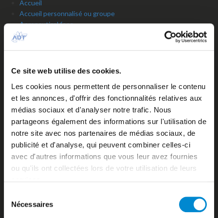
Accueil
Accueil personnalisé ou groupe
Aeronautical fees
Air Tahiti Nui VIP Lounge Operated by ADT
Airlines
Airport contacts
Arrivées du jour
Ce site web utilise des cookies.
Assistance en escale
Les cookies nous permettent de personnaliser le contenu
Autorisation de Sortie du Territoire d’un mineur
et les annonces, d'offrir des fonctionnalités relatives aux
Aviation d’affaires
médias sociaux et d'analyser notre trafic. Nous
Aviation générale
Bagages / Sûreté
partageons également des informations sur l'utilisation de
Baggage services
notre site avec nos partenaires de médias sociaux, de
Bank / Foreign exchange Bureau
publicité et d'analyse, qui peuvent combiner celles-ci
Banks and foreign exchange office
avec d'autres informations que vous leur avez fournies
Biosécurité
ou qu'ils ont collectées lors de votre utilisation de leurs
Biosecurity
services.
Booking’
Sélection
Bora-bora
Nécessaires
Bora-Bora
du
Boutiques Duty Free
consentement