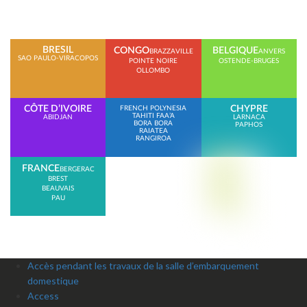
BRESIL
CONGO
BELGIQUE
BRAZZAVILLE
ANVERS
SAO PAULO-VIRACOPOS
POINTE NOIRE
OSTENDE-BRUGES
OLLOMBO
CÔTE D’IVOIRE
CHYPRE
FRENCH POLYNESIA
TAHITI FAA’A
ABIDJAN
LARNACA
BORA BORA
PAPHOS
RAIATEA
RANGIROA
FRANCE
BERGERAC
BREST
BEAUVAIS
PAU
Accès pendant les travaux de la salle d’embarquement
domestique
Access