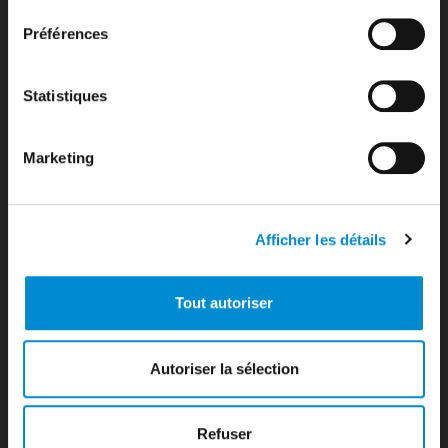
Boutiques zone publique
Préférences
Bureau d’information
Bureau de change
Business Aviation
Statistiques
Business Aviation
Car parks
Cargo Airlines
Marketing
Carte des destinations
Checking
Comment venir à l’aéroport Tahiti Faa’a ?
Afficher les détails
Compagnies aériennes
Comptoir d’information
Consignes à bagages
Tout autoriser
Contact
Contacts utiles
Cookies
Autoriser la sélection
Cookies policy
Copyright
Crédits
Refuser
Currency exchange