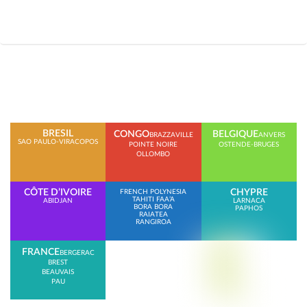
BRESIL
CONGO
BELGIQUE
BRAZZAVILLE
ANVERS
SAO PAULO-VIRACOPOS
POINTE NOIRE
OSTENDE-BRUGES
OLLOMBO
CÔTE D’IVOIRE
CHYPRE
FRENCH POLYNESIA
TAHITI FAA’A
ABIDJAN
LARNACA
BORA BORA
PAPHOS
RAIATEA
RANGIROA
FRANCE
BERGERAC
BREST
BEAUVAIS
PAU