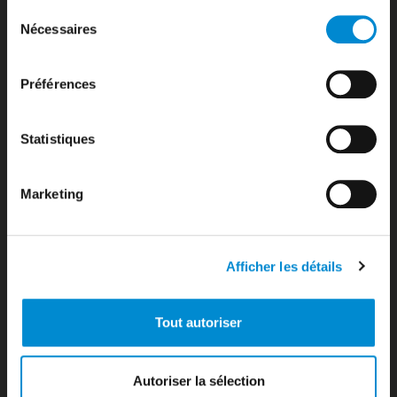
Biosécurité
Sélection
Biosecurity
Nécessaires
du
Booking’
consentement
Bora-bora
Préférences
Bora-Bora
Boutiques Duty Free
Boutiques zone publique
Statistiques
Bureau d’information
Bureau de change
Business Aviation
Marketing
Business Aviation
Car parks
Cargo Airlines
Carte des destinations
Afficher les détails
Checking
Comment venir à l’aéroport Tahiti Faa’a ?
Compagnies aériennes
Tout autoriser
Comptoir d’information
Consignes à bagages
Contact
Autoriser la sélection