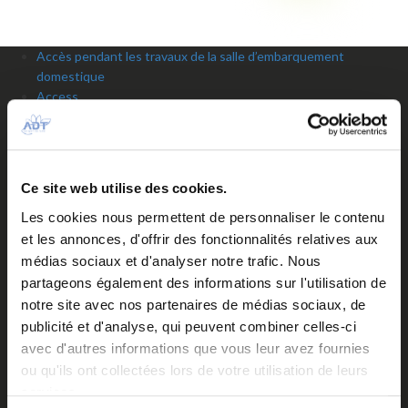
Accès pendant les travaux de la salle d’embarquement
domestique
Access
Accueil
Accueil personnalisé ou groupe
Aeronautical fees
Air Tahiti Nui VIP Lounge Operated by ADT
Ce site web utilise des cookies.
Airlines
Airport contacts
Les cookies nous permettent de personnaliser le contenu
Arrivées du jour
et les annonces, d'offrir des fonctionnalités relatives aux
Assistance en escale
médias sociaux et d'analyser notre trafic. Nous
Autorisation de Sortie du Territoire d’un mineur
partageons également des informations sur l'utilisation de
Aviation d’affaires
notre site avec nos partenaires de médias sociaux, de
Aviation générale
publicité et d'analyse, qui peuvent combiner celles-ci
Bagages / Sûreté
avec d'autres informations que vous leur avez fournies
Baggage services
ou qu'ils ont collectées lors de votre utilisation de leurs
Bank / Foreign exchange Bureau
services.
Banks and foreign exchange office