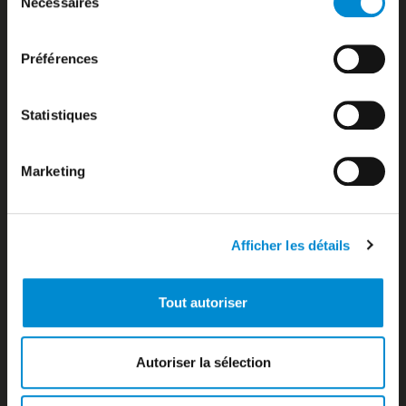
Nécessaires
du
Bora-bora
consentement
Bora-Bora
Boutiques Duty Free
Préférences
Boutiques zone publique
Bureau d’information
Bureau de change
Statistiques
Business Aviation
Business Aviation
Marketing
Car parks
Cargo Airlines
Carte des destinations
Checking
Afficher les détails
Comment venir à l’aéroport Tahiti Faa’a ?
Compagnies aériennes
Comptoir d’information
Tout autoriser
Consignes à bagages
Contact
Contacts utiles
Autoriser la sélection
Cookies
Cookies policy