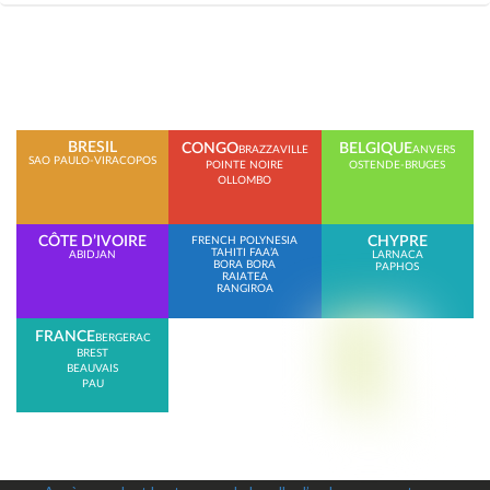
BRESIL
CONGO
BELGIQUE
BRAZZAVILLE
ANVERS
SAO PAULO-VIRACOPOS
POINTE NOIRE
OSTENDE-BRUGES
OLLOMBO
CÔTE D’IVOIRE
CHYPRE
FRENCH POLYNESIA
TAHITI FAA’A
ABIDJAN
LARNACA
BORA BORA
PAPHOS
RAIATEA
RANGIROA
FRANCE
BERGERAC
BREST
BEAUVAIS
PAU