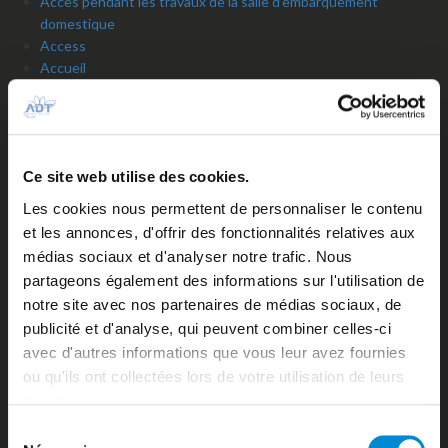
Accès pendant les travaux de la salle d’embarquement
domestique
Access
Accueil
Accueil personnalisé ou groupe
Aeronautical fees
Air Tahiti Nui VIP Lounge Operated by ADT
Airlines
Ce site web utilise des cookies.
Airport contacts
Arrivées du jour
Les cookies nous permettent de personnaliser le contenu
Assistance en escale
et les annonces, d'offrir des fonctionnalités relatives aux
Autorisation de Sortie du Territoire d’un mineur
médias sociaux et d'analyser notre trafic. Nous
Aviation d’affaires
partageons également des informations sur l'utilisation de
Aviation générale
notre site avec nos partenaires de médias sociaux, de
Bagages / Sûreté
publicité et d'analyse, qui peuvent combiner celles-ci
Baggage services
avec d'autres informations que vous leur avez fournies
Bank / Foreign exchange Bureau
Banks and foreign exchange office
ou qu'ils ont collectées lors de votre utilisation de leurs
Biosécurité
services.
Biosecurity
Sélection
Booking’