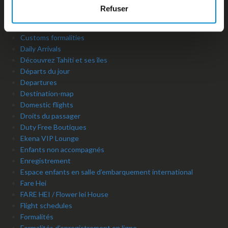
Copyright
Refuser
Crédits
Currency exchange
Customs formalities
Daily Arrivals
Découvrez Tahiti et ses îles
Départs du jour
Departures
Destination-map
Domestic flights
Droits du passager
Duty Free Boutiques
Ekena VIP Lounge
Enfants non accompagnés
Enregistrement
Espace enfants en salle d’embarquement international
Fare Hei
FARE HEI / Flower lei House
Flight schedules
Formalités
Formalités d’enregistrement en ligne