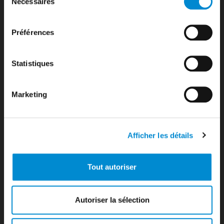
Nécessaires
du
Bora-bora
consentement
Bora-Bora
Boutiques Duty Free
Préférences
Boutiques zone publique
Bureau d’information
Bureau de change
Statistiques
Business Aviation
Business Aviation
Marketing
Car parks
Cargo Airlines
Carte des destinations
Checking
Afficher les détails
Comment venir à l’aéroport Tahiti Faa’a ?
Compagnies aériennes
Comptoir d’information
Tout autoriser
Consignes à bagages
Contact
Contacts utiles
Autoriser la sélection
Cookies
Cookies policy