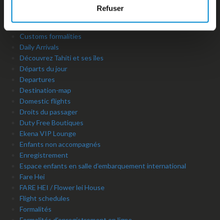
Copyright
Refuser
Crédits
Currency exchange
Customs formalities
Daily Arrivals
Découvrez Tahiti et ses îles
Départs du jour
Departures
Destination-map
Domestic flights
Droits du passager
Duty Free Boutiques
Ekena VIP Lounge
Enfants non accompagnés
Enregistrement
Espace enfants en salle d’embarquement international
Fare Hei
FARE HEI / Flower lei House
Flight schedules
Formalités
Formalités d’enregistrement en ligne