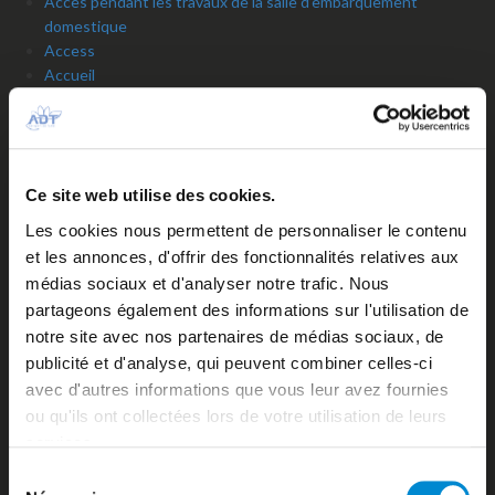
Accès pendant les travaux de la salle d’embarquement
domestique
Access
Accueil
Accueil personnalisé ou groupe
Aeronautical fees
Air Tahiti Nui VIP Lounge Operated by ADT
Airlines
Ce site web utilise des cookies.
Airport contacts
Arrivées du jour
Les cookies nous permettent de personnaliser le contenu
Assistance en escale
et les annonces, d'offrir des fonctionnalités relatives aux
Autorisation de Sortie du Territoire d’un mineur
médias sociaux et d'analyser notre trafic. Nous
Aviation d’affaires
partageons également des informations sur l'utilisation de
Aviation générale
notre site avec nos partenaires de médias sociaux, de
Bagages / Sûreté
publicité et d'analyse, qui peuvent combiner celles-ci
Baggage services
avec d'autres informations que vous leur avez fournies
Bank / Foreign exchange Bureau
Banks and foreign exchange office
ou qu'ils ont collectées lors de votre utilisation de leurs
Biosécurité
services.
Biosecurity
Sélection
Booking’