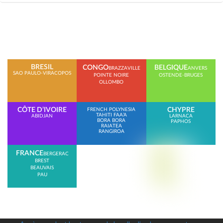
BRESIL
CONGO
BELGIQUE
BRAZZAVILLE
ANVERS
SAO PAULO-VIRACOPOS
POINTE NOIRE
OSTENDE-BRUGES
OLLOMBO
CÔTE D’IVOIRE
CHYPRE
FRENCH POLYNESIA
TAHITI FAA’A
ABIDJAN
LARNACA
BORA BORA
PAPHOS
RAIATEA
RANGIROA
FRANCE
BERGERAC
BREST
BEAUVAIS
PAU