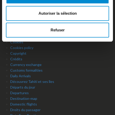
Checking
Comment venir à l’aéroport Tahiti Faa’a ?
Autoriser la sélection
Compagnies aériennes
Comptoir d’information
Consignes à bagages
Refuser
Contact
Contacts utiles
Cookies
Cookies policy
Copyright
Crédits
Currency exchange
Customs formalities
Daily Arrivals
Découvrez Tahiti et ses îles
Départs du jour
Departures
Destination-map
Domestic flights
Droits du passager