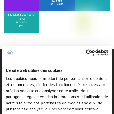
RAIATEA
RANGIROA
FRANCE
BERGERAC
BREST
BEAUVAIS
PAU
Accès pendant les travaux de la salle d’embarquement
domestique
Access
Accueil
Ce site web utilise des cookies.
Accueil personnalisé ou groupe
Les cookies nous permettent de personnaliser le contenu
Aeronautical fees
et les annonces, d'offrir des fonctionnalités relatives aux
Air Tahiti Nui VIP Lounge Operated by ADT
Airlines
médias sociaux et d'analyser notre trafic. Nous
Airport contacts
partageons également des informations sur l'utilisation de
Arrivées du jour
notre site avec nos partenaires de médias sociaux, de
Assistance en escale
publicité et d'analyse, qui peuvent combiner celles-ci
Autorisation de Sortie du Territoire d’un mineur