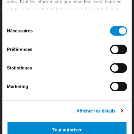
avec d'autres informations que vous leur avez fournies
Aviation d’affaires
ou qu'ils ont collectées lors de votre utilisation de leurs
Aviation générale
services.
Bagages / Sûreté
Sélection
Baggage services
Nécessaires
Bank / Foreign exchange Bureau
du
Banks and foreign exchange office
consentement
Biosécurité
Préférences
Biosecurity
Booking’
Bora-bora
Statistiques
Bora-Bora
Boutiques Duty Free
Boutiques zone publique
Marketing
Bureau d’information
Bureau de change
Business Aviation
Business Aviation
Afficher les détails
Car parks
Cargo Airlines
Tout autoriser
Carte des destinations