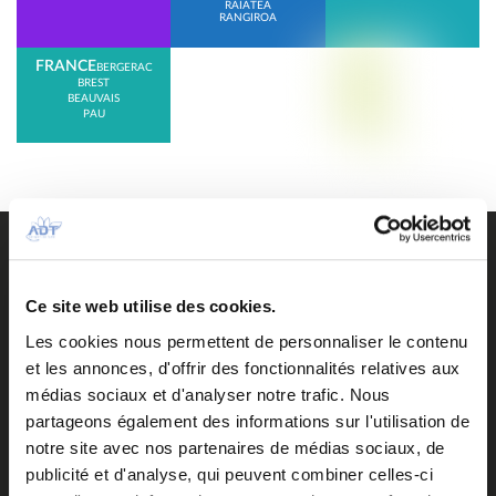
RAIATEA
RANGIROA
FRANCE
BERGERAC
BREST
BEAUVAIS
PAU
Accès pendant les travaux de la salle d’embarquement
domestique
Access
Accueil
Ce site web utilise des cookies.
Accueil personnalisé ou groupe
Les cookies nous permettent de personnaliser le contenu
Aeronautical fees
et les annonces, d'offrir des fonctionnalités relatives aux
Air Tahiti Nui VIP Lounge Operated by ADT
Airlines
médias sociaux et d'analyser notre trafic. Nous
Airport contacts
partageons également des informations sur l'utilisation de
Arrivées du jour
notre site avec nos partenaires de médias sociaux, de
Assistance en escale
publicité et d'analyse, qui peuvent combiner celles-ci
Autorisation de Sortie du Territoire d’un mineur