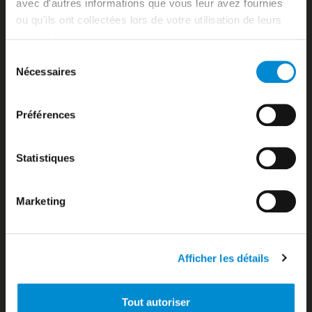
avec d'autres informations que vous leur avez fournies
Aviation d’affaires
ou qu'ils ont collectées lors de votre utilisation de leurs
Aviation générale
services.
Bagages / Sûreté
Sélection
Baggage services
Nécessaires
Bank / Foreign exchange Bureau
du
Banks and foreign exchange office
consentement
Biosécurité
Préférences
Biosecurity
Booking’
Bora-bora
Statistiques
Bora-Bora
Boutiques Duty Free
Boutiques zone publique
Marketing
Bureau d’information
Bureau de change
Business Aviation
Business Aviation
Afficher les détails
Car parks
Cargo Airlines
Tout autoriser
Carte des destinations