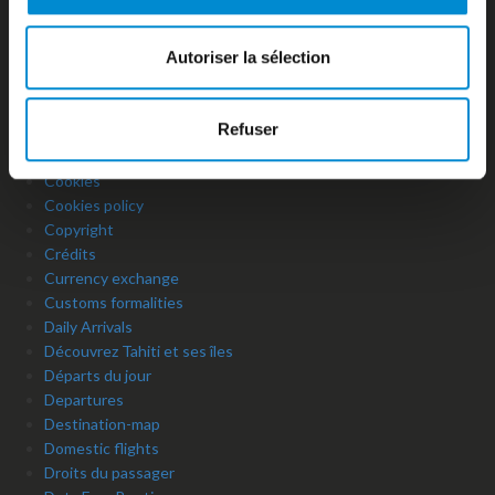
Checking
Comment venir à l’aéroport Tahiti Faa’a ?
Autoriser la sélection
Compagnies aériennes
Comptoir d’information
Consignes à bagages
Refuser
Contact
Contacts utiles
Cookies
Cookies policy
Copyright
Crédits
Currency exchange
Customs formalities
Daily Arrivals
Découvrez Tahiti et ses îles
Départs du jour
Departures
Destination-map
Domestic flights
Droits du passager