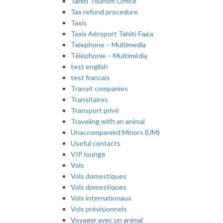
Tahiti Tourism Office
Tax refund procedure
Taxis
Taxis Aéroport Tahiti-Faa’a
Telephone – Multimedia
Téléphonie – Multimédia
test english
test francais
Transit companies
Transitaires
Transport privé
Traveling with an animal
Unaccompanied Minors (UM)
Useful contacts
VIP lounge
Vols
Vols domestiques
Vols domestiques
Vols internationaux
Vols prévisionnels
Voyager avec un animal