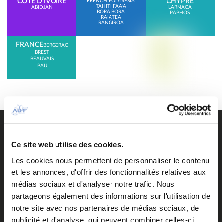
CÔTE D’IVOIRE
CHYPRE
FRENCH POLYNESIA
TAHITI FAA’A
ABIDJAN
LARNACA
BORA BORA
PAPHOS
RAIATEA
RANGIROA
FRANCE
BERGERAC
BREST
BEAUVAIS
PAU
Accès pendant les travaux de la salle d’embarquement
domestique
Access
Ce site web utilise des cookies.
Accueil
Accueil personnalisé ou groupe
Les cookies nous permettent de personnaliser le contenu
Aeronautical fees
et les annonces, d'offrir des fonctionnalités relatives aux
Air Tahiti Nui VIP Lounge Operated by ADT
médias sociaux et d'analyser notre trafic. Nous
Airlines
partageons également des informations sur l'utilisation de
Airport contacts
notre site avec nos partenaires de médias sociaux, de
Arrivées du jour
publicité et d'analyse, qui peuvent combiner celles-ci