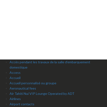
Accès pendant les travaux de la salle d’embarquement
domestique
Access
Accueil
Accueil personnalisé ou groupe
Aeronautical fees
Air Tahiti Nui VIP Lounge Operated by ADT
Airlines
Airport contacts