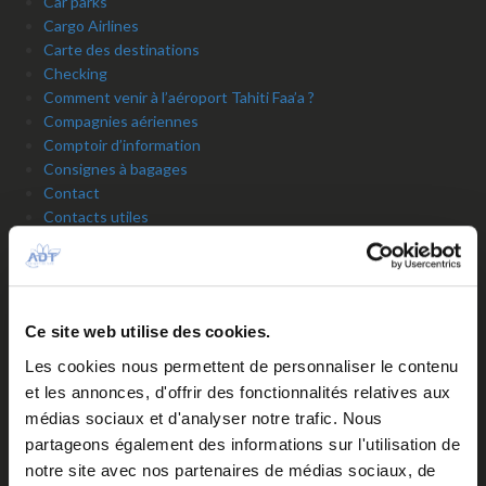
Car parks
Cargo Airlines
Carte des destinations
Checking
Comment venir à l’aéroport Tahiti Faa’a ?
Compagnies aériennes
Comptoir d’information
Consignes à bagages
Contact
Contacts utiles
Cookies
Cookies policy
Copyright
Crédits
Ce site web utilise des cookies.
Currency exchange
Customs formalities
Les cookies nous permettent de personnaliser le contenu
Daily Arrivals
et les annonces, d'offrir des fonctionnalités relatives aux
Découvrez Tahiti et ses îles
médias sociaux et d'analyser notre trafic. Nous
Départs du jour
partageons également des informations sur l'utilisation de
Departures
notre site avec nos partenaires de médias sociaux, de
Destination-map