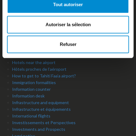
frêt
Tout autoriser
Gabon, a country to discover
Galerie photos
Gallery
Autoriser la sélection
General Aviation
Historique
History
Refuser
Home
Homepage
Hotels near the airport
Hôtels proches de l’aéroport
How to get to Tahiti Faa’a airport?
Immigration formalities
Information counter
Information desk
Infrastructure and equipment
Infrastructure et équipements
International flights
Investissements et Perspectives
Investments and Prospects
Legal notice