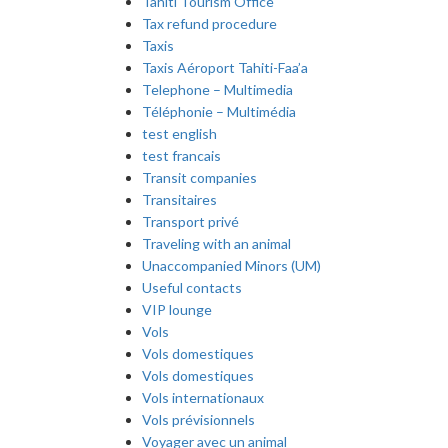
Tahiti Tourism Office
Tax refund procedure
Taxis
Taxis Aéroport Tahiti-Faa’a
Telephone – Multimedia
Téléphonie – Multimédia
test english
test francais
Transit companies
Transitaires
Transport privé
Traveling with an animal
Unaccompanied Minors (UM)
Useful contacts
VIP lounge
Vols
Vols domestiques
Vols domestiques
Vols internationaux
Vols prévisionnels
Voyager avec un animal