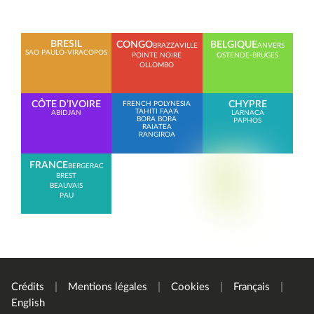
BRESIL
CONGO
BELGIQUE
BRAZZAVILLE
ANVERS
SAO PAULO-VIRACOPOS
POINTE NOIRE
OSTENDE-BRUGES
OLLOMBO
CÔTE D’IVOIRE
CHYPRE
FRENCH POLYNESIA
TAHITI FAA’A
ABIDJAN
LARNACA
BORA BORA
PAPHOS
RAIATEA
RANGIROA
FRANCE
BERGERAC
BREST
BEAUVAIS
PAU
Crédits
Mentions légales
Cookies
Français
English