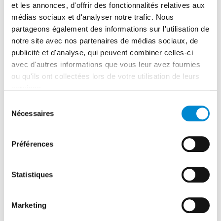
et les annonces, d'offrir des fonctionnalités relatives aux
services de l’État, conformément aux exigences de
certification aéroportuaire.
médias sociaux et d'analyser notre trafic. Nous
partageons également des informations sur l'utilisation de
Les opérations aéroportuaires et les vols sont maintenus
notre site avec nos partenaires de médias sociaux, de
normalement, sans aucune perturbation.
publicité et d'analyse, qui peuvent combiner celles-ci
Afin de garantir le bon déroulement de l’exercice en
avec d'autres informations que vous leur avez fournies
cours, toute prise ou diffusion de photos et de
ou qu'ils ont collectées lors de votre utilisation de leurs
vidéos est strictement interdite sur la plateforme
services.
pendant toute la durée de l’exercice.
Sélection
Nous vous remercions de votre compréhension.
Nécessaires
du
consentement
Préférences
COMPAGNIES AÉRIENNES
Statistiques
Marketing