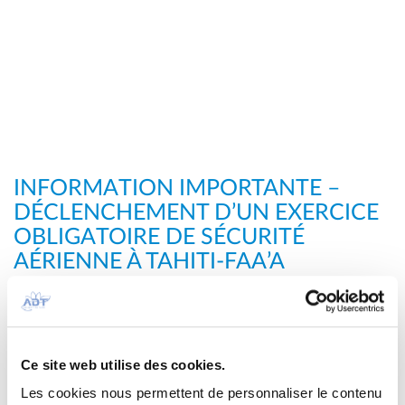
INFORMATION IMPORTANTE –
DÉCLENCHEMENT D’UN EXERCICE
OBLIGATOIRE DE SÉCURITÉ
AÉRIENNE À TAHITI-FAA’A
Comme annoncé précédemment, un exercice
obligatoire de sécurité aérienne vient d’être
déclenché et est actuellement en cours à l’aéroport
de Tahiti-Faa’a.
Ce site web utilise des cookies.
Cet exercice, basé sur un scénario fictif, est conduit
Les cookies nous permettent de personnaliser le contenu
en conditions opérationnelles réelles avec les